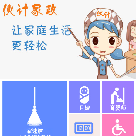
月嫂
育婴师
家速洁