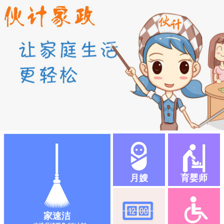
月嫂
育婴师
家速洁