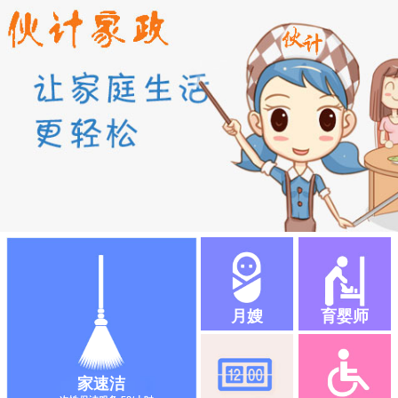
月嫂
育婴师
家速洁