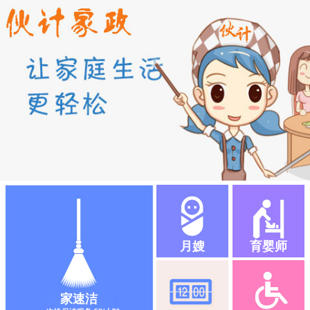
月嫂
育婴师
家速洁