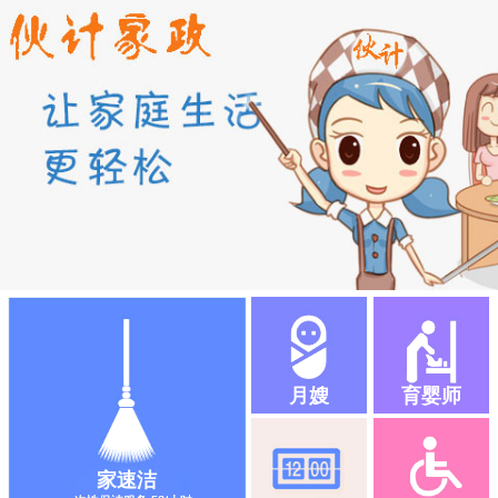
月嫂
育婴师
家速洁