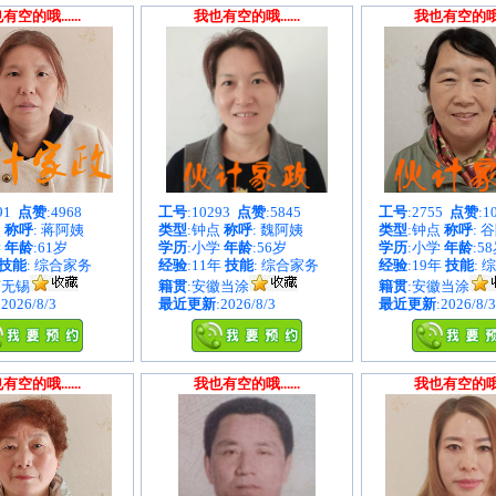
有空的哦......
我也有空的哦......
我也有空的哦...
891
点赞
:4968
工号
:10293
点赞
:5845
工号
:2755
点赞
:1
点
称呼
: 蒋阿姨
类型
:钟点
称呼
: 魏阿姨
类型
:钟点
称呼
: 
学
年龄
:61岁
学历
:小学
年龄
:56岁
学历
:小学
年龄
:5
技能
: 综合家务
经验
:11年
技能
: 综合家务
经验
:19年
技能
: 
苏无锡
籍贯
:安徽当涂
籍贯
:安徽当涂
:2026/8/3
最近更新
:2026/8/3
最近更新
:2026/8/3
有空的哦......
我也有空的哦......
我也有空的哦...