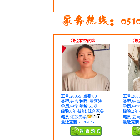
我也有空的哦......
我也
工号
:26055
点赞
:80
工号
:26
类型
:钟点
称呼
: 黄阿姨
类型
:钟
学历
:中学
年龄
:51岁
学历
:中
经验
:0年
技能
: 综合家务
经验
:2年
籍贯
:江苏无锡
籍贯
:云
最近更新
:2026/8/6
最近更新