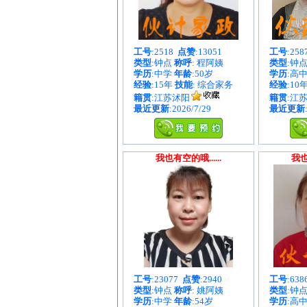
工号
:2518
点赞
:13051
工号
:25
类型
:钟点
称呼
: 程阿姨
类型
:钟
学历
:中学
年龄
:50岁
学历
:高
经验
:15年
技能
: 综合家务
经验
:10
籍贯
:江苏沭阳
籍贯
:江
最近更新
:2026/7/29
最近更新
我也有空的哦......
我也
工号
:23077
点赞
:2940
工号
:63
类型
:钟点
称呼
: 姚阿姨
类型
:钟
学历
:中学
年龄
:54岁
学历
:高