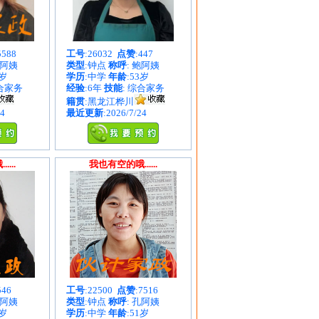
5588
工号
:26032
点赞
:447
周阿姨
类型
:钟点
称呼
: 鲍阿姨
1岁
学历
:中学
年龄
:53岁
综合家务
经验
:6年
技能
: 综合家务
籍贯
:黑龙江桦川
24
最近更新
:2026/7/24
...
我也有空的哦......
546
工号
:22500
点赞
:7516
王阿姨
类型
:钟点
称呼
: 孔阿姨
7岁
学历
:中学
年龄
:51岁