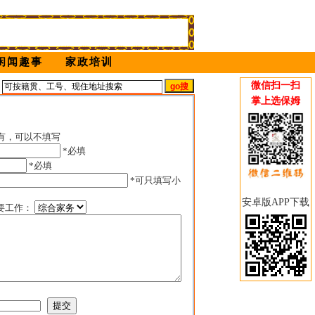
闲闻趣事
家政培训
微信扫一扫
姆
掌上选保姆
有，可以不填写
*必填
*必填
*可只填写小
安卓版APP下载
要工作：