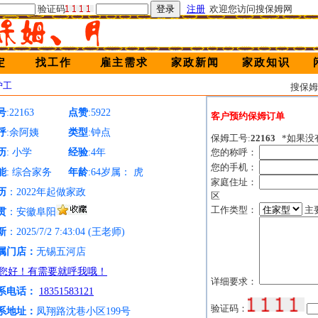
验证码
注册
欢迎您访问搜保姆网
定
找工作
雇主需求
家政新闻
家政知识
护工
搜保
号
:22163
点赞
:5922
客户预约保姆订单
呼
:余阿姨
类型
:钟点
保姆工号:
22163
*如果没
历
: 小学
经验
:4年
您的称呼：
您的手机：
能
: 综合家务
年龄
:64岁属： 虎
家庭住址：
历
：2022年起做家政
区
工作类型：
主
贯
：安徽阜阳
新
：2025/7/2 7:43:04 (王老师)
属门店：
无锡五河店
详细要求：
系电话：
18351583121
验证码：
系地址：
凤翔路沈巷小区199号