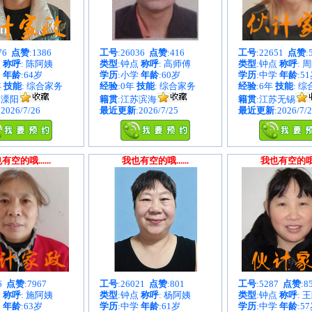
876
点赞
:1386
工号
:26036
点赞
:416
工号
:22651
点赞
:
点
称呼
: 陈阿姨
类型
:钟点
称呼
: 高师傅
类型
:钟点
称呼
: 
中
年龄
:64岁
学历
:小学
年龄
:60岁
学历
:中学
年龄
:5
年
技能
: 综合家务
经验
:0年
技能
: 综合家务
经验
:6年
技能
: 
苏溧阳
籍贯
:江苏滨海
籍贯
:江苏无锡
:2026/7/26
最近更新
:2026/7/25
最近更新
:2026/7/
有空的哦......
我也有空的哦......
我也有空的哦...
86
点赞
:7967
工号
:26021
点赞
:801
工号
:5287
点赞
:8
点
称呼
: 施阿姨
类型
:钟点
称呼
: 杨阿姨
类型
:钟点
称呼
: 
中
年龄
:63岁
学历
:中学
年龄
:61岁
学历
:中学
年龄
:5