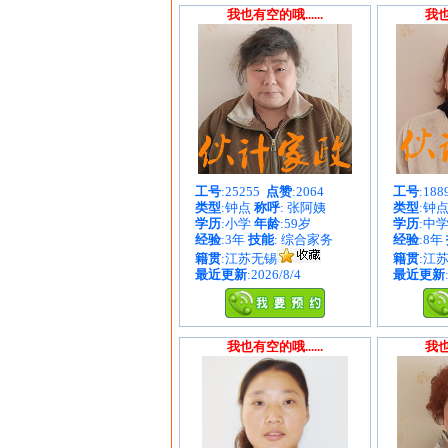
我也有空的哦......
我也
工号
:25255
点赞
:2064
工号
:18
类型
:钟点
称呼
: 张阿姨
类型
:钟
学历
:小学
年龄
:59岁
学历
:中
经验
:3年
技能
: 综合家务
经验
:8年
籍贯
:江苏无锡
籍贯
:江
最近更新
:2026/8/4
最近更新
我也有空的哦......
我也