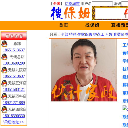
【
全国
】
切换城市
用户名
密码
首页
找保姆
直接预
只看：
全部
待聘
住家保姆
钟点工
月嫂
育婴师
总部
工
18651513637
称
无锡总店
学
13013609299
技
无锡九院店
18651513637
经
无锡五河店
籍
18351583121
更
无锡万科店
所
18921271889
无锡四院店
18018390330
联
详细地址>>
联