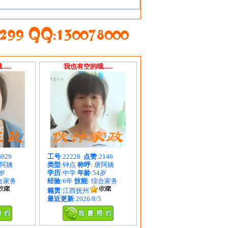
...
我也有空的哦......
6929
工号
:22228
点赞
:2146
朱阿姨
类型
:钟点
称呼
: 唐阿姨
1岁
学历
:中学
年龄
:54岁
综合家务
经验
:6年
技能
: 综合家务
籍贯
:江西抚州
最近更新
:2026/8/5