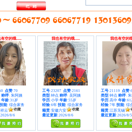
有空的哦......
我也有空的哦......
我也有空的哦...
050
点赞
:70
工号
:23207
点赞
:2161
工号
:21119
点赞
:
点
称呼
: 朱阿姨
类型
:钟点
称呼
: 吴阿姨
类型
:钟点
称呼
: 
学
年龄
:31岁
学历
:小学
年龄
:55岁
学历
:高中
年龄
:6
技能
: 综合家务
经验
:6年
技能
: 综合家务
经验
:7年
技能
: 
南祥云
籍贯
:安徽六安
籍贯
:江苏无锡
:2026/8/6
最近更新
:2026/8/6
最近更新
:2026/8/5