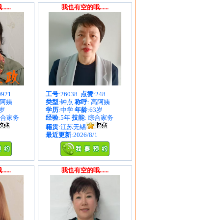
...
我也有空的哦......
0921
工号
:26038
点赞
:248
谷阿姨
类型
:钟点
称呼
: 高阿姨
8岁
学历
:中学
年龄
:63岁
综合家务
经验
:5年
技能
: 综合家务
籍贯
:江苏无锡
最近更新
:2026/8/1
...
我也有空的哦......